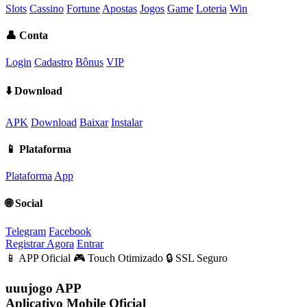
Slots
Cassino
Fortune
Apostas
Jogos
Game
Loteria
Win
👤 Conta
Login
Cadastro
Bônus
VIP
⬇️ Download
APK
Download
Baixar
Instalar
📱 Plataforma
Plataforma
App
🌐 Social
Telegram
Facebook
Registrar Agora
Entrar
📱 APP Oficial
🎮 Touch Otimizado
🔒 SSL Seguro
uuujogo
APP
Aplicativo Mobile Oficial