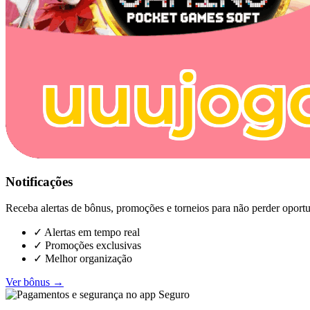
Notificações
Receba alertas de bônus, promoções e torneios para não perder oport
✓ Alertas em tempo real
✓ Promoções exclusivas
✓ Melhor organização
Ver bônus →
Seguro