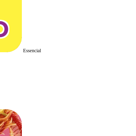
Essencial